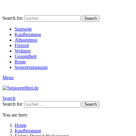
Search for:
Search
Startseite
Kaufberatung
Alltagstipps
Freizeit
Wohnen
Gesundheit
Rente
Seniorenmagazin
Menu
Search
Search for:
Search
You are here:
Home
Kaufberatung